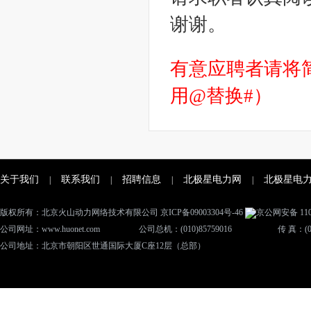
谢谢。
有意应聘者请将简历
用@替换#）
关于我们
联系我们
招聘信息
北极星电力网
北极星电
|
|
|
|
版权所有：北京火山动力网络技术有限公司
京ICP备09003304号-46
京公网安备 1101
公司网址：www.huonet.com
公司总机：(010)85759016
传 真：(01
公司地址：北京市朝阳区世通国际大厦C座12层（总部）